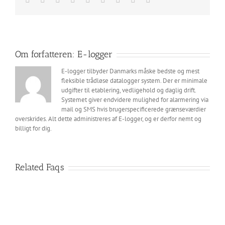
etablerer
mail
et
trådløst
datalogger
netværk
med
Om forfatteren:
E-logger
E-
loggers
E-logger tilbyder Danmarks måske bedste og mest
komponenter?
fleksible trådløse datalogger system. Der er minimale
udgifter til etablering, vedligehold og daglig drift.
Systemet giver endvidere mulighed for alarmering via
mail og SMS hvis brugerspecificerede grænseværdier
overskrides. Alt dette administreres af E-logger, og er derfor nemt og
billigt for dig.
Related Faqs