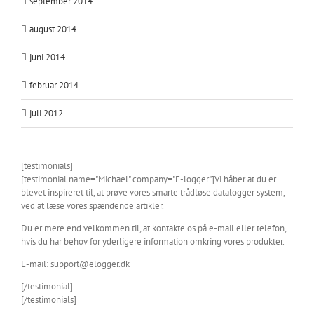
september 2014
august 2014
juni 2014
februar 2014
juli 2012
[testimonials]
[testimonial name="Michael" company="E-logger"]Vi håber at du er
blevet inspireret til, at prøve vores smarte trådløse datalogger system,
ved at læse vores spændende artikler.
Du er mere end velkommen til, at kontakte os på e-mail eller telefon,
hvis du har behov for yderligere information omkring vores produkter.
E-mail: support@elogger.dk
[/testimonial]
[/testimonials]