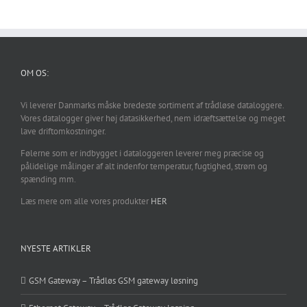
OM OS:
Vi leverer Danmarks måske bredeste sortiment af trådløse dataloggere.
Vores datalogger giver høj datasikkerhed, nem idræftsættelse og meget
lave driftomkostninger.
Følerne som er indbygget i dataloggeren leverer meg præcise og
pålidelige målinger af alt indenfor temperatur, fugtighed, strøm og
spænding mm.
Læs mere om alle vores produkter
HER
NYESTE ARTIKLER
GSM Gateway – Trådløs GSM gateway løsning