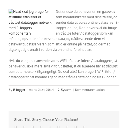
Det eneste du behøver er: en gateway
som kommunikerer med dine følere, og
sender data til vores online dataserver E-
logger-online, Derudover skal du bruge
en trådløs føler / datalogger som kan
måle og opsamle dine ønskede data, og trådløst sende dem via
gateway til dataserveren, som altid er online på nettet, og dermed
tilgængelig overalt i verden via en online forbindelse.
Hvis du vælger at anvende vores WiFi trådløse følere / dataloggere, så
behøver du ikke mere, hvis vi forudsætter, at du allerede har et trådløst
computernetværk tilgængeligt. Du skal altså kun bruge 1 WiFi føler /
datalogger for at komme i gang med trådløs datalogning fra E-logger.
til
By
E-logger
|
marts 21st, 2014
|
2-System
|
Kommentarer lukket
Hvad
skal
jeg
bruge
for
Share This Story, Choose Your Platform!
at
kunne
Facebook
Twitter
Reddit
LinkedIn
WhatsApp
Tumblr
Pinterest
Vk
E-