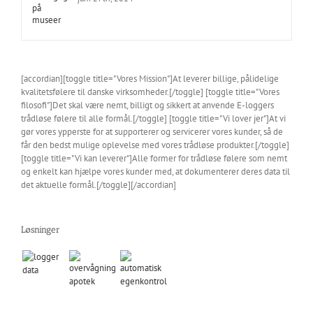
[accordian][toggle title="Vores Mission"]At leverer billige, pålidelige
kvalitetsfølere til danske virksomheder.[/toggle] [toggle title="Vores
filosofi"]Det skal være nemt, billigt og sikkert at anvende E-loggers
trådløse følere til alle formål.[/toggle] [toggle title="Vi lover jer"]At vi
gør vores ypperste for at supporterer og servicerer vores kunder, så de
får den bedst mulige oplevelse med vores trådløse produkter.[/toggle]
[toggle title="Vi kan leverer"]Alle former for trådløse følere som nemt
og enkelt kan hjælpe vores kunder med, at dokumenterer deres data til
det aktuelle formål.[/toggle][/accordian]
Løsninger