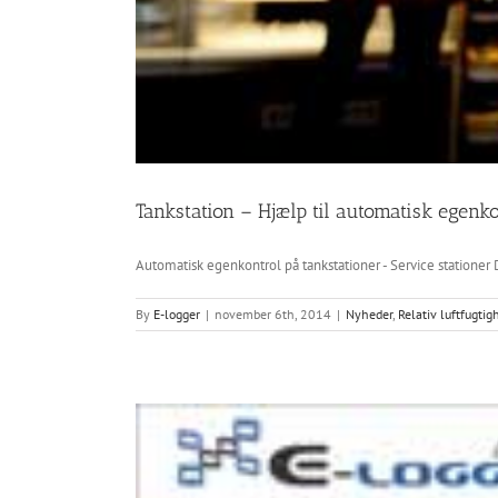
Tankstation – Hjælp til automatisk egenko
Automatisk egenkontrol på tankstationer - Service stationer D
By
E-logger
|
november 6th, 2014
|
Nyheder
,
Relativ luftfugtig