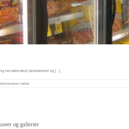
og hos købmænd, tankstationer og [...]
til
Kommentarer lukket
Sikker
egenkontrol
i
detailhandlen
useer og gallerier