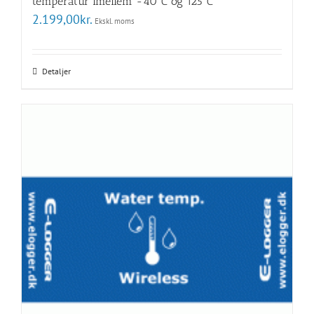
temperatur imellem -40°C og 125°C
2.199,00
kr.
Ekskl. moms
Detaljer