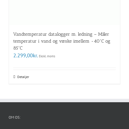
Vandtemperatur datalogger m. ledning – Måler
temperatur i vand og væske imellem -40°C og
85°C
2.299,00
kr.
Ekskl. moms
Detaljer
OM OS: