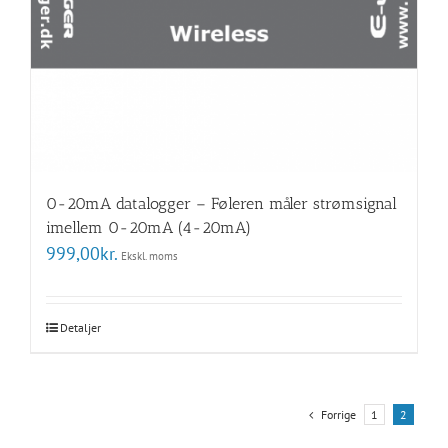
0-20mA datalogger – Føleren måler strømsignal
imellem 0-20mA (4-20mA)
999,00
kr.
Ekskl. moms
Detaljer
Forrige
1
2