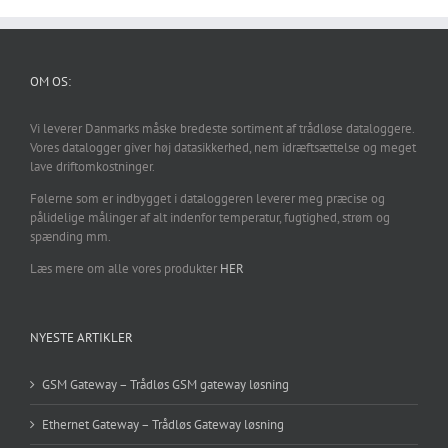
OM OS:
Vi leverer Danmarks måske bredeste sortiment af trådløse dataloggere.
Vores datalogger giver høj datasikkerhed, nem idræftsættelse og meget
lave driftomkostninger.
Følerne som er indbygget i dataloggeren leverer meg præcise og
pålidelige målinger af alt indenfor temperatur, fugtighed, strøm og
spænding mm.
Læs mere om alle vores produkter
HER
NYESTE ARTIKLER
GSM Gateway – Trådløs GSM gateway løsning
Ethernet Gateway – Trådløs Gateway løsning